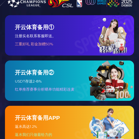
路虎
品牌网站设计
雷诺
网站群建设
麦肯锡中国计划
官网建设
LG品牌
网站群设计开发
壳牌中国
品牌网站建设
日本永旺商业
中文网站建设
NEC通讯
中文网站群建设
施耐德
内网建设 品牌创新网开发
路伟国际律师事务所
中文官网建设
R&S
官网建设