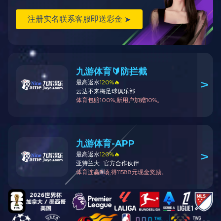
400-024-1998
2008北京奥运会
气象网站开发
世界绿色和平组织
官方网站建设
中国人民对外友好
协会官网网站开发
北京国际医疗服务区
官网设计
谷歌全球大学生联盟
交流平台网站开发
欧特克社区
交流平台网站建设
空中客车
技术交流平台网站开发
毕马威国际
中文网站建设