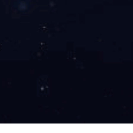
国测集团
官网开发
意尔康
官网设计
京港地铁
官网网站制作
当代商城
网站制作
澳柯玛
网站建设
人民数字
品牌网站制作
四季沐歌
官网设计
贵州中烟官网建设
遵义烟草官网建设
凤凰传媒
官网设计
北京电影学院
官网开发