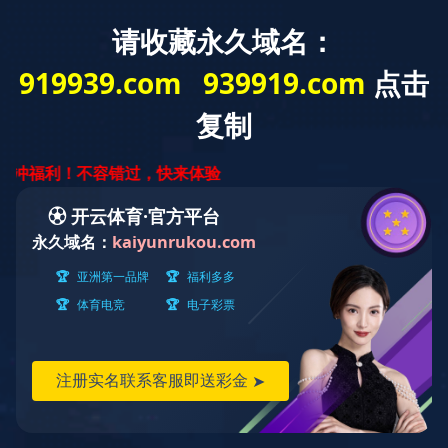
九游（中国）
客户案例
服务
创新
九游（中国）
新闻
人才
联系
行业动态
/
登录
注册
中文
/
EN
400-024-1998
Menu
简体