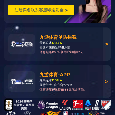
致电
400-024-1998
网站建设不可忽视的三大SEO要点
发布时间：2017-05-04
作者：九游平台
浏览：561
打印
字号：
大
中
小
网站建设的时候不仅需要考虑外观是不是高大上，是不是
能够将网站的产品展示给用户，现在较为流行的有营销型网站
页面设计的非常具有吸引力，能够将九游（中国）的主要服务
或产品的每一个卖点在九游（中国）都能非常好的展示给用
户，从而提升了网站的转化率。站在营销的角度上来说这种页
面以及设计的形式非常有利于转化。这也是为什么会有那么多
九游（中国）花大价钱去做一个营销类的站点，当然了与文案
策划有着很大的关系。不紧不需要将服务优势以及产品的卖点
给做出来，更多的还需要一些攻心的文案让用户有一种立即下
单的冲动。
页面的图文结合各种板式布局，让用户忘记了去质疑九游