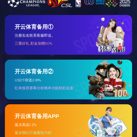
（中国）的实力。用专业的设计水平以及高大上的页面以及各
种的攻心文案给了用户一种强烈的信任感，营销型站点不仅能
展现出专业还能让用户认为这个九游（中国）是具有一定的实
力。小编一直认为通过一个网站根本不就能看出九游（中国）
的规模，小九游（中国）也能做出大气的站点来。
除了营销型的站点外，我们还需要做更多的工作，在网站
建立的时候需要考虑SEO优化的重点项，不能因为美观以及技
术的展示就忽略掉搜索引擎的自然。
在网站建设中这三大重点不能被忽视
一、网站标题设置
标题设置在网站建设时最容易被忽视的一个点，如网站的
九游（中国）标题；随意进行填充这一填充不要紧，网站的栏
目以及网站内容页都会获取到九游（中国）的全标题。要知道
这种标题的出现对于搜索引擎来说是非常不待见的，网站的标
题基本上就是同质化，对于这个标题搜索引擎不仅不能给予好
的排名而且还会给予一定的惩罚，所以在建站的时候这个是非
常值得与关注的点。
二、网站九游（中国）文字内容展示