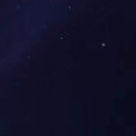
最新文章
1
北京网站建设九游（中国）哪家好
2
中小企业网站建设方案
3
手机网站建设过程中有哪些注意事项
4
北京网站建设企业如何应对大数据的到来
5
北京网站改版的九游（中国）哪家好
6
北京网站建设需要准备哪些资料
7
北京网站制作九游（中国）:定制网站价格为什么会贵
8
北京网站设计九游（中国）:网站设计布局技巧
9
北京营销型网站建设
10
北京做网站需要准备哪些资料
小编推荐
0
北京网站建设九游（中国）哪家好
1
网站设计需要注意的事项
2
渭南网站建设九游（中国）
3
咸阳网站建设九游（中国）
4
朝阳网站建设九游（中国）
5
通州网站建设九游（中国）
6
餐饮APP开发九游（中国）