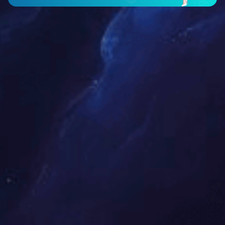
相关内容推荐
网站建设后该怎么运营
网站建设后URL路径优化你做了么
网站建设完成后基础SEO工作做了么
分享九游平台 分享未来 ·
上一篇：
广渠门网站建设
下一篇：
网站设计的原则有哪些
[关闭窗口]
猜你喜欢
北京网站建设九游（中国）哪家好
中小企业网站建设方案
网站设计需要注意的事项
手机网站建设过程中有哪些注意事项
北京做网站需要准备哪些资料
北京网站制作九游（中国）-网站设计的9大要点