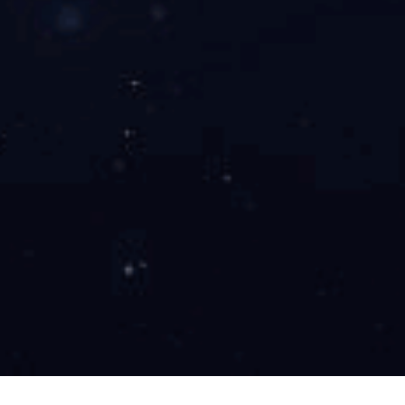
九游（中国）
关于我们
发展历程
人才
九游（中国）新闻
联系
帮助中心
网站建设
网站优化
移动互联
项目监控
©1998－2026 九游平台
版权所有
九游平台网站建设九游（中国）
地址：北京市朝阳区高碑店服
仓国际文化创意产业园KASO3层
京ICP备09021176号
公安机关备案号：11010502030953
九游平
台提供:北京网站建设/北京网站制作/北京网站设计等服务
400-024-1998
现在就与九游平台客服交流