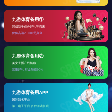
网站九游（中国）不一定追求都是技术的展示，还需要增
加一些文字内容布局上seo。图片以及轮播图对于搜索引擎来
说都是不太重要，每个人在搜索引擎上寻找内容的时候都会通
过关键词的形式进行搜索而不是上传个图片或者使用几段JS代
码。用户的主要需求就是文字，文字是一个很重要的流量入
口，为何不能再网站的九游（中国）布局上用户关注的内容、
将用户可能会搜索的关键词布局在栏目上或者文章当中来获取
到更多的自然流量呢？
三、网站URL结构标准化
URL结构这是很多网站的一个通病，尤其是新站URL结
构都是建站九游（中国）随意启用的，因为还没有上线都是可
以进行改变的。一个是URL动态参数过多还有一个就是路径
的层次过深所以才会导致网站内容为什么不被搜索引擎收录，
为什么不能获得一些排名的主要原因。
请将你网站的URL结构标准化，让搜索引擎的蜘蛛能轻
易抓取到你网站的内容。