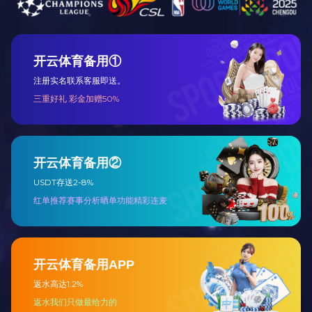
我要一些仍保有传统美德的人
他们应该热爱生活，热爱工作，善于发现美好。
技术大牛，或者设计大咖。
不会高姿态，只懂得如何全力以赴。
重视团队力量，喜欢说“我们”而非“我”。
把工作当成自己的事业去做。
进入招聘信息
成立于
1998
我能
我能大胆启用，为梦想提供停留的地方。
在九游平台，衡量标准并不唯一。
能力或可胜过学历，水平亦可超越文凭。
对老员工心生感激，对新同事认真对待。
把每一个鸿儒人的梦想，当做自己的梦想去努力实现。
不为鼓励，不为嘉奖，只为让所做之事存在价值。