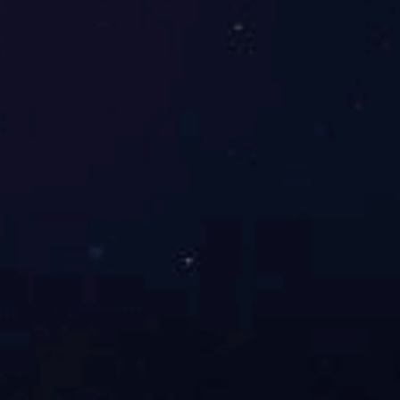
客户与案例
客户案例
服务
高端网站建设
移动解决方案
微信开发运营
交互体验设
计
上云服务
网站运维
服务器运维
影视创意制作
创新
产品规范化
交互设计
移动用户系统
WI/WV体系
九游（中国）
关于我们
发展历程
人才
九游（中国）新闻
联系
帮助中心
网站建设
网站优化
移动互联
项目监控