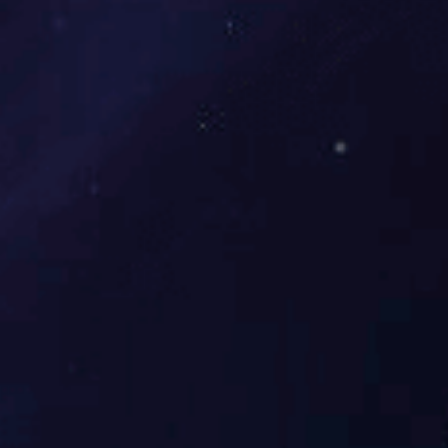
天津汉沽区网站建设
天津河北区网站建设九游（中国）
天津和平区网站建设九游（中国）
天津网站建设九游（中国）
浙江网站建设九游（中国）
天津南开区网站建设九游（中国）
最新文章
1
北京网站建设九游（中国）哪家好
2
中小企业网站建设方案
3
手机网站建设过程中有哪些注意事项
4
北京网站建设企业如何应对大数据的到来
5
北京网站改版的九游（中国）哪家好
6
北京网站建设需要准备哪些资料
7
北京网站制作九游（中国）:定制网站价格为什么会贵
8
北京网站设计九游（中国）:网站设计布局技巧
9
北京营销型网站建设
10
北京做网站需要准备哪些资料
小编推荐