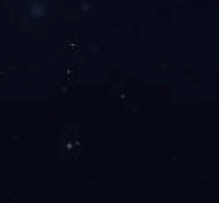
高端网站建设
移动解决方案
微信开发运营
交互体验设
计
上云服务
网站运维
服务器运维
影视创意制作
创新
产品规范化
交互设计
移动用户系统
WI/WV体系
九游（中国）
关于我们
发展历程
人才
九游（中国）新闻
联系
帮助中心
网站建设
网站优化
移动互联
项目监控
©1998－2026 九游平台
版权所有
九游平台网站建设九游（中国）
地址：北京市朝阳区高碑店服
仓国际文化创意产业园KASO3层
京ICP备09021176号
公安机关备案号：11010502030953
九游平