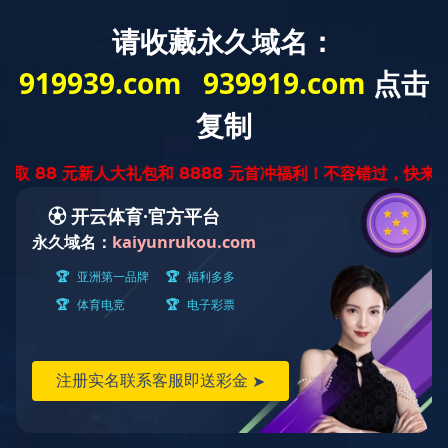
九游（中国）
客户案例
服务
创新
九游（中国）
新闻
人才
联系
行业动态
/
登录
注册
中文
/
EN
400-024-1998
Menu
简体