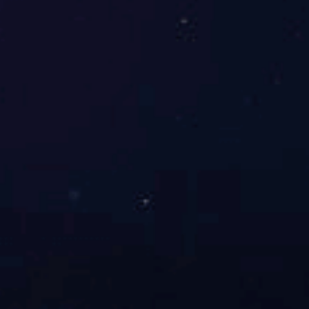
1
健身APP开发九游（中国）
2
大学生APP开发九游（中国）
3
共享单车app开发九游（中国）
4
手机购物app开发九游（中国）
5
移动网站该怎么优化
6
怀柔APP开发九游（中国）
7
密云APP开发九游（中国）
8
大兴APP开发九游（中国）
9
房山APP开发九游（中国）
10
石景山APP开发九游（中国）
小编推荐
0
北京网站建设九游（中国）哪家好
1
网站设计需要注意的事项
2
渭南网站建设九游（中国）
3
咸阳网站建设九游（中国）
4
朝阳网站建设九游（中国）
5
通州网站建设九游（中国）
6
餐饮APP开发九游（中国）
7
北京石景山网站建设九游（中国）
8
顺义网站建设九游（中国）