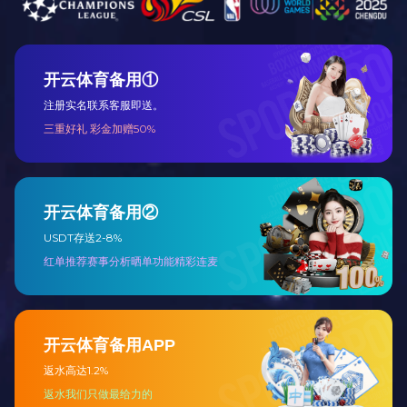
发、微信功能定制、APP设计、APP开发
手机网站设计、手机网站开发、移动交互体验设计等多种
创新形态的移动终端服务。
九游平台建立于1998年，经历19年不断打磨在行业内荣获
互联网资深服务商的称号，九游平台从不认为自己是最好的，
但却始终为一流的品牌服务。
我们为36家世界500强的品牌企业提供服务与技术支持，
为中国58家500强品牌企业提供整站开发、品牌策划等服务，
点击欣赏更多品牌网站定制案例
九游平台