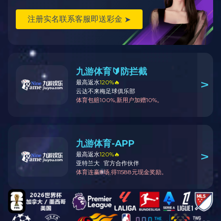
致电
400-024-1998
朝阳手机网站建设九游（中国）
发布时间：2017-03-09
作者：九游平台
浏览：765
打印
字号：
大
中
小
九游平台提供朝阳区手机网站建设/手机网站开发、朝阳
APP开发/APP设计、微信公众号开发、微信个性化功能定制
等服务，我们有为多家知名品牌打造APP开发案例、如：居然
之家、SOHO中国、I DO、家长会、香飘飘等等。欣赏案例请
移步至
手机网站开发案例
栏目
九游平台基于IOS、Android两种应用系统，为客户提供独
有的触屏创意策略及移动互联网应用开发策略，
让品牌深植于用户手机当中，实现面对面人机交互，为品
牌和用户带来全新的移动端交互体验，
随时随地建立感情链接。其中包括：北京微信公众号开