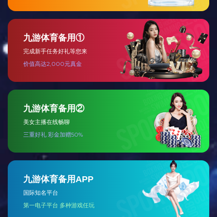
一路走来 我们满意但不满足
崇尚创意是我们的活力和根源。
因为努力和真诚，有更多的客户群和我们聚集在一起，让
我们倍感荣耀！