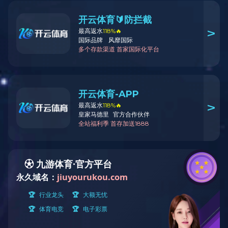
繁体
简体
我们的服务遍布中国
我们的服务遍布中国
乃至世界
九游平台所服务的品牌地域与城市
北京
天津
上海
广州
深圳
香港
厦门
江苏
浙江
山东
重庆
长沙
武汉
成都
西安
宁夏
丽江
青海
云南
乌鲁木齐
黑龙江
内蒙古
河北
...
九游平台服务与合作的全球各地
美国
加拿大
德国
法国
英国
瑞士
意大利
荷兰
印度
日本
韩国
...
不论你的品牌在何处
我们都可以提供完善的服务与帮助