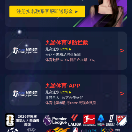
致电
400-024-1998
关于新麒麟抄袭九游平台官网的声明
发布时间：2016-12-16
浏览：2840
打印
字号：
大
中
小
近日，我司发现新麒麟九游（中国）（www.it188.xyz）
完全抄袭九游平台官网，并借此欺骗客户。九游平台将采取法
律途径，坚决打击抄袭事件，捍卫独立版权。