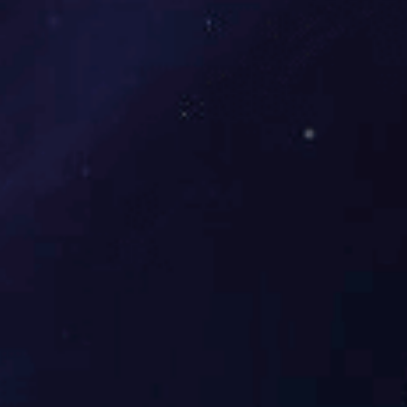
值得一提的是，本次盛会
“坚持成就梦想”的主题正与九游
平台的拼搏精神不谋而合。作为中国互联网行业资深服务商，
我们用２０年的坚持来赢得了丰富的行业经验，更用专业的技
术和权威的标准赢得了各个行业客户的大力支持和信赖。