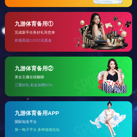
作为具有国际化视野的高端家具品牌，
CAMERICH（锐
驰）品牌自2005年
起，就专注于打造高品质的
“当代生活方
式”，以简约的线条和对设计的极致追求，延伸至世界各地近
100家品牌店。
因此，此次九游平台与
CAMERICH（锐驰）
合作并获此
殊荣，更进一步体现出九游平台的实力所在。作为业界极高水
准的大赛，
IAI设计奖的含金量同样不容小觑。IAI设计奖 始创
于2006年，是亚太地区乃至国际最具国际影响力和美誉度设计
大奖之一，该赛事以独树一帜的奖项内容和奖项设置并紧贴时