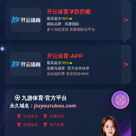
繁体
简体
我们的服务遍布中国
我们的服务遍布中国
乃至世界
九游平台所服务的品牌地域与城市
北京
天津
上海
广州
深圳
香港
厦门
江苏
浙江
山东
重庆
长沙
武汉
成都
西安
宁夏
丽江
青海
云南
乌鲁木齐
黑龙江
内蒙古
河北
...
九游平台服务与合作的全球各地
美国
加拿大
德国
法国
英国
瑞士
意大利
荷兰
印度
日本
韩国
...
不论你的品牌在何处
我们都可以提供完善的服务与帮助