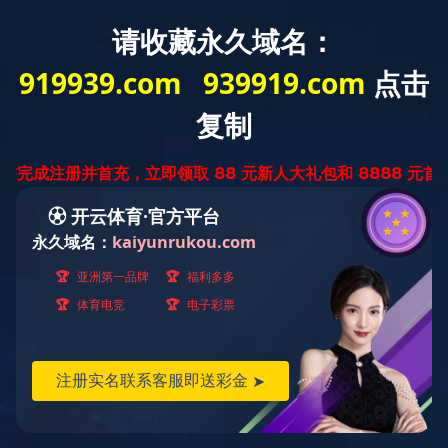
九游（中国）
客户案例
服务
创新
九游（中国）
新闻
人才
联系
行业动态
/
登录
注册
中文
/
EN
400-024-1998
Menu
简体